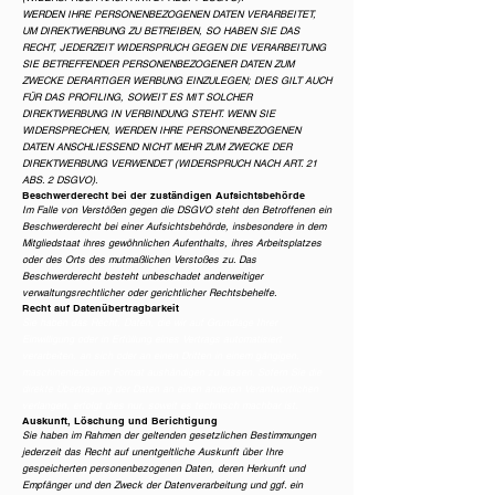
WERDEN IHRE PERSONENBEZOGENEN DATEN VERARBEITET,
UM DIREKTWERBUNG ZU BETREIBEN, SO HABEN SIE DAS
RECHT, JEDERZEIT WIDERSPRUCH GEGEN DIE VERARBEITUNG
SIE BETREFFENDER PERSONENBEZOGENER DATEN ZUM
ZWECKE DERARTIGER WERBUNG EINZULEGEN; DIES GILT AUCH
FÜR DAS PROFILING, SOWEIT ES MIT SOLCHER
DIREKTWERBUNG IN VERBINDUNG STEHT. WENN SIE
WIDERSPRECHEN, WERDEN IHRE PERSONENBEZOGENEN
DATEN ANSCHLIESSEND NICHT MEHR ZUM ZWECKE DER
DIREKTWERBUNG VERWENDET (WIDERSPRUCH NACH ART. 21
ABS. 2 DSGVO).
Beschwerde­recht bei der zuständigen Aufsichts­behörde
Im Falle von Verstößen gegen die DSGVO steht den Betroffenen ein
Beschwerderecht bei einer Aufsichtsbehörde, insbesondere in dem
Mitgliedstaat ihres gewöhnlichen Aufenthalts, ihres Arbeitsplatzes
oder des Orts des mutmaßlichen Verstoßes zu. Das
Beschwerderecht besteht unbeschadet anderweitiger
verwaltungsrechtlicher oder gerichtlicher Rechtsbehelfe.
Recht auf Daten­übertrag­barkeit
Sie haben das Recht, Daten, die wir auf Grundlage Ihrer
Einwilligung oder in Erfüllung eines Vertrags automatisiert
verarbeiten, an sich oder an einen Dritten in einem gängigen,
maschinenlesbaren Format aushändigen zu lassen. Sofern Sie die
direkte Übertragung der Daten an einen anderen Verantwortlichen
verlangen, erfolgt dies nur, soweit es technisch machbar ist.
Auskunft, Löschung und Berichtigung
Sie haben im Rahmen der geltenden gesetzlichen Bestimmungen
jederzeit das Recht auf unentgeltliche Auskunft über Ihre
gespeicherten personenbezogenen Daten, deren Herkunft und
Empfänger und den Zweck der Datenverarbeitung und ggf. ein