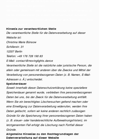
erheben und wofür wir sie nutzen. Sie erläutert auch, wie und zu
welchem Zweck das geschieht.
Wir weisen darauf hin, dass die Datenübertragung im Internet (z. B.
bei der Kommunikation per E-Mail) Sicherheitslücken aufweisen
kann. Ein lückenloser Schutz der Daten vor dem Zugriff durch Dritte
ist nicht möglich.
Hinweis zur verantwortlichen Stelle
Die verantwortliche Stelle für die Datenverarbeitung auf dieser
Website ist:
Christina Marie Bünsow
Schillerstr. 31
12207 Berlin
Telefon:
+49 176 728 190 83
E-Mail:
contact@movinglights.dance
Verantwortliche Stelle ist die natürliche oder juristische Person, die
allein oder gemeinsam mit anderen über die Zwecke und Mittel der
Verarbeitung von personenbezogenen Daten (z. B. Namen, E-Mail-
Adressen o. Ä.) entscheidet.
Speicherdauer
Soweit innerhalb dieser Datenschutzerklärung keine speziellere
Speicherdauer genannt wurde, verbleiben Ihre personenbezogenen
Daten bei uns, bis der Zweck für die Datenverarbeitung entfällt.
Wenn Sie ein berechtigtes Löschersuchen geltend machen oder
eine Einwilligung zur Datenverarbeitung widerrufen, werden Ihre
Daten gelöscht, sofern wir keine anderen rechtlich zulässigen
Gründe für die Speicherung Ihrer personenbezogenen Daten haben
(z. B. steuer- oder handelsrechtliche Aufbewahrungsfristen); im
letztgenannten Fall erfolgt die Löschung nach Fortfall dieser
Gründe.
Allgemeine Hinweise zu den Rechtsgrundlagen der
Datenverarbeitung auf dieser Website