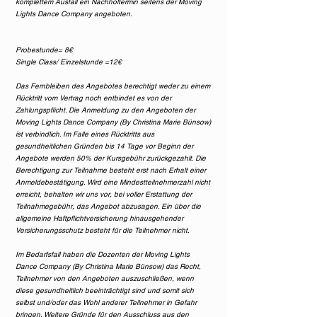
komplettem Ausfall ein Nachholtermin seitens der Moving
Lights Dance Company angeboten.
Probestunde= 8€
Single Class/ Einzelstunde =12€
Das Fernbleiben des Angebotes berechtigt weder zu einem
Rücktritt vom Vertrag noch entbindet es von der
Zahlungspflicht. Die Anmeldung zu den Angeboten der
Moving Lights Dance Company (By Christina Marie Bünsow)
ist verbindlich. Im Falle eines Rücktritts aus
gesundheitlichen Gründen bis 14 Tage vor Beginn der
Angebote werden 50% der Kursgebühr zurückgezahlt. Die
Berechtigung zur Teilnahme besteht erst nach Erhalt einer
Anmeldebestätigung. Wird eine Mindestteilnehmerzahl nicht
erreicht, behalten wir uns vor, bei voller Erstattung der
Teilnahmegebühr, das Angebot abzusagen. Ein über die
allgemeine Haftpflichtversicherung hinausgehender
Versicherungsschutz besteht für die Teilnehmer nicht.
Im Bedarfsfall haben die Dozenten der Moving Lights
Dance Company (By Christina Marie Bünsow) das Recht,
Teilnehmer von den Angeboten auszuschließen, wenn
diese gesundheitlich beeinträchtigt sind und somit sich
selbst und/oder das Wohl anderer Teilnehmer in Gefahr
bringen. Weitere Gründe für den Ausschluss aus den