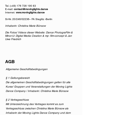
Tel. (+49)
176 728 190 83
E-mail:
contact@movinglights.dance
Internet:
www.movinglights.dance
St-Nr. 20/246/02236– FA Steglitz -Berlin
​Inhaberin: Christina Marie Bünsow
Die Fotos/ Videos dieser Website: Dance PhotograFilm &
Minor-U- Digital Media Creation & mp- film-concept & Jan
Uwe Friedrich
AGB
Allgemeine Geschäftsbedingungen
§ 1 Geltungsbereich
Die allgemeinen Geschäftsbedingungen gelten für alle
Kurse/ Gruppen und Veranstaltungen der Moving Lights
Dance Company / Inhaberin: Christina Marie Bünsow
§ 2 Vertragsschluss
Mit Unterzeichnung des Vertrages kommt es zum
Vertragsschluss zwischen Christina Marie Bünsow als
Inhaberin der Moving Lights Dance Company und dem