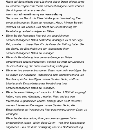
Recht auf Berichtigung oder Löschung dieser Daten. Hierzu sowie
zu weiteren Fragen zum Thema personenbezogene Daten können
Sie sich jederzeit an uns wenden.
Recht auf Einschränkung der Verarbeitung
Sie haben das Recht, die Einschränkung der Verarbeitung Ihrer
personenbezogenen Daten zu verlangen. Hierzu können Sie sich
jederzeit an uns wenden. Das Recht auf Einschränkung der
Verarbeitung besteht in folgenden Fällen:
Wenn Sie die Richtigkeit Ihrer bei uns gespeicherten
personenbezogenen Daten bestreiten, benötigen wir in der Regel
Zeit, um dies zu überprüfen. Für die Dauer der Prüfung haben Sie
das Recht, die Einschränkung der Verarbeitung Ihrer
personenbezogenen Daten zu verlangen.
Wenn die Verarbeitung Ihrer personenbezogenen Daten
unrechtmäßig geschah/geschieht, können Sie statt der Löschung
die Einschränkung der Datenverarbeitung verlangen.
Wenn wir Ihre personenbezogenen Daten nicht mehr benötigen, Sie
sie jedoch zur Ausübung, Verteidigung oder Geltendmachung von
Rechtsansprüchen benötigen, haben Sie das Recht, statt der
Löschung die Einschränkung der Verarbeitung Ihrer
personenbezogenen Daten zu verlangen.
Wenn Sie einen Widerspruch nach Art. 21 Abs. 1 DSGVO eingelegt
haben, muss eine Abwägung zwischen Ihren und unseren
Interessen vorgenommen werden. Solange noch nicht feststeht,
wessen Interessen überwiegen, haben Sie das Recht, die
Einschränkung der Verarbeitung Ihrer personenbezogenen Daten zu
verlangen.
Wenn Sie die Verarbeitung Ihrer personenbezogenen Daten
eingeschränkt haben, dürfen diese Daten – von ihrer Speicherung
abgesehen – nur mit Ihrer Einwilligung oder zur Geltendmachung,