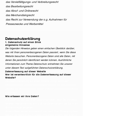
das Vervielfältigungs- und Verbreitungsrecht
das Bearbeitungsrecht
das Abruf- und Onlinerecht
das Merchandisingrecht
das Recht zur Verwendung der o.g. Aufnahmen für
Pressezwecke und Werbemittel
Datenschutz­erklärung
1. Datenschutz auf einen Blick
Allgemeine Hinweise
Die folgenden Hinweise geben einen einfachen Überblick darüber,
was mit Ihren personenbezogenen Daten passiert, wenn Sie diese
Website besuchen. Personenbezogene Daten sind alle Daten, mit
denen Sie persönlich identifiziert werden können. Ausführliche
Informationen zum Thema Datenschutz entnehmen Sie unserer
unter diesem Text aufgeführten Datenschutzerklärung.
Datenerfassung auf dieser Website
Wer ist verantwortlich für die Datenerfassung auf dieser
Website?
Die Datenverarbeitung auf dieser Website erfolgt durch den
Websitebetreiber. Dessen Kontaktdaten können Sie dem Abschnitt
„Hinweis zur Verantwortlichen Stelle“ in dieser Datenschutzerklärung
entnehmen.
Wie erfassen wir Ihre Daten?
Ihre Daten werden zum einen dadurch erhoben, dass Sie uns diese
mitteilen. Hierbei kann es sich z. B. um Daten handeln, die Sie in ein
Kontaktformular eingeben.
Andere Daten werden automatisch oder nach Ihrer Einwilligung beim
Besuch der Website durch unsere IT-Systeme erfasst. Das sind vor