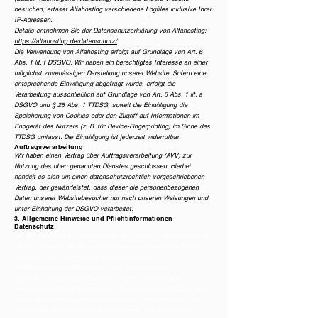
besuchen, erfasst Alfahosting verschiedene Logfiles inklusive Ihrer
IP-Adressen.
Details entnehmen Sie der Datenschutzerklärung von Alfahosting:
https://alfahosting.de/datenschutz/
.
Die Verwendung von Alfahosting erfolgt auf Grundlage von Art. 6
Abs. 1 lit. f DSGVO. Wir haben ein berechtigtes Interesse an einer
möglichst zuverlässigen Darstellung unserer Website. Sofern eine
entsprechende Einwilligung abgefragt wurde, erfolgt die
Verarbeitung ausschließlich auf Grundlage von Art. 6 Abs. 1 lit. a
DSGVO und § 25 Abs. 1 TTDSG, soweit die Einwilligung die
Speicherung von Cookies oder den Zugriff auf Informationen im
Endgerät des Nutzers (z. B. für Device-Fingerprinting) im Sinne des
TTDSG umfasst. Die Einwilligung ist jederzeit widerrufbar.
Auftragsverarbeitung
Wir haben einen Vertrag über Auftragsverarbeitung (AVV) zur
Nutzung des oben genannten Dienstes geschlossen. Hierbei
handelt es sich um einen datenschutzrechtlich vorgeschriebenen
Vertrag, der gewährleistet, dass dieser die personenbezogenen
Daten unserer Websitebesucher nur nach unseren Weisungen und
unter Einhaltung der DSGVO verarbeitet.
3. Allgemeine Hinweise und Pflicht­informationen
Datenschutz
Die Betreiber dieser Seiten nehmen den Schutz Ihrer persönlichen
Daten sehr ernst. Wir behandeln Ihre personenbezogenen Daten
vertraulich und entsprechend den gesetzlichen
Datenschutzvorschriften sowie dieser Datenschutzerklärung.
Wenn Sie diese Website benutzen, werden verschiedene
personenbezogene Daten erhoben. Personenbezogene Daten sind
Daten, mit denen Sie persönlich identifiziert werden können. Die
vorliegende Datenschutzerklärung erläutert, welche Daten wir