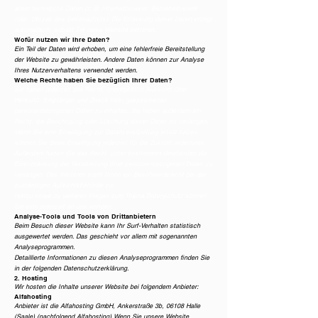
allem technische Daten (z. B. Internetbrowser, Betriebssystem
oder Uhrzeit des Seitenaufrufs). Die Erfassung dieser Daten erfolgt
automatisch, sobald Sie diese Website betreten.
Wofür nutzen wir Ihre Daten?
Ein Teil der Daten wird erhoben, um eine fehlerfreie Bereitstellung
der Website zu gewährleisten. Andere Daten können zur Analyse
Ihres Nutzerverhaltens verwendet werden.
Welche Rechte haben Sie bezüglich Ihrer Daten?
Sie haben jederzeit das Recht, unentgeltlich Auskunft über
Herkunft, Empfänger und Zweck Ihrer gespeicherten
personenbezogenen Daten zu erhalten. Sie haben außerdem ein
Recht, die Berichtigung oder Löschung dieser Daten zu verlangen.
Wenn Sie eine Einwilligung zur Datenverarbeitung erteilt haben,
können Sie diese Einwilligung jederzeit für die Zukunft widerrufen.
Außerdem haben Sie das Recht, unter bestimmten Umständen die
Einschränkung der Verarbeitung Ihrer personenbezogenen Daten zu
verlangen. Des Weiteren steht Ihnen ein Beschwerderecht bei der
zuständigen Aufsichtsbehörde zu.
Hierzu sowie zu weiteren Fragen zum Thema Datenschutz können
Sie sich jederzeit an uns wenden.
Analyse-Tools und Tools von Dritt­anbietern
Beim Besuch dieser Website kann Ihr Surf-Verhalten statistisch
ausgewertet werden. Das geschieht vor allem mit sogenannten
Analyseprogrammen.
Detaillierte Informationen zu diesen Analyseprogrammen finden Sie
in der folgenden Datenschutzerklärung.
2. Hosting
Wir hosten die Inhalte unserer Website bei folgendem Anbieter:
Alfahosting
Anbieter ist die Alfahosting GmbH, Ankerstraße 3b, 06108 Halle
(Saale) (nachfolgend Alfahosting) Wenn Sie unsere Website