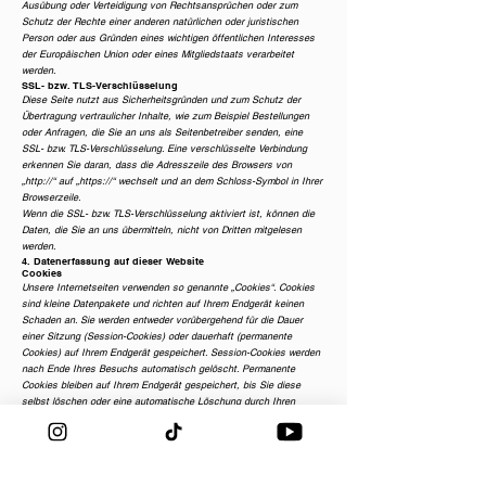
Ausübung oder Verteidigung von Rechtsansprüchen oder zum
Schutz der Rechte einer anderen natürlichen oder juristischen
Person oder aus Gründen eines wichtigen öffentlichen Interesses
der Europäischen Union oder eines Mitgliedstaats verarbeitet
werden.
SSL- bzw. TLS-Verschlüsselung
Diese Seite nutzt aus Sicherheitsgründen und zum Schutz der
Übertragung vertraulicher Inhalte, wie zum Beispiel Bestellungen
oder Anfragen, die Sie an uns als Seitenbetreiber senden, eine
SSL- bzw. TLS-Verschlüsselung. Eine verschlüsselte Verbindung
erkennen Sie daran, dass die Adresszeile des Browsers von
„http://“ auf „https://“ wechselt und an dem Schloss-Symbol in Ihrer
Browserzeile.
Wenn die SSL- bzw. TLS-Verschlüsselung aktiviert ist, können die
Daten, die Sie an uns übermitteln, nicht von Dritten mitgelesen
werden.
4. Datenerfassung auf dieser Website
Cookies
Unsere Internetseiten verwenden so genannte „Cookies“. Cookies
sind kleine Datenpakete und richten auf Ihrem Endgerät keinen
Schaden an. Sie werden entweder vorübergehend für die Dauer
einer Sitzung (Session-Cookies) oder dauerhaft (permanente
Cookies) auf Ihrem Endgerät gespeichert. Session-Cookies werden
nach Ende Ihres Besuchs automatisch gelöscht. Permanente
Cookies bleiben auf Ihrem Endgerät gespeichert, bis Sie diese
selbst löschen oder eine automatische Löschung durch Ihren
Webbrowser erfolgt.
Teilweise können auch Cookies von Drittunternehmen auf Ihrem
Endgerät gespeichert werden, wenn Sie unsere Seite betreten
(Third-Party-Cookies). Diese ermöglichen uns oder Ihnen die
Nutzung bestimmter Dienstleistungen des Drittunternehmens (z. B.