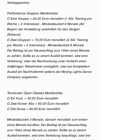
Vertragspartner.
Performance Gruppen Membership:
O Eine Gruppe = 50,00 Euro monatlich (1 Std. Training pro
Woche + 2 Intensives) - Mindestlaufzeit 6 Monate (Ab
Beginn der Anmeldung verbindlich für den übrigen
Zeitraum)
O Zwei Gruppen = 70,00 Euro monatlich (2 Std. Training
pro Woche + 2 Intensives) - Mindestlaufzeit 6 Monate
Der Beitrag ist per Dauerauftrag zum 15ten eines Monats
zu zahlen. Sollte es zu einem Ausfall kommen, wird eine
Vertretung, oder die Raumnutzung unter Aufsicht einer
Volljährigen Teilnehmerin ermöglicht, oder bei komplettem
Ausfall ein Nachholtermin seitens der Moving Lights Dance
Company angeboten.
Tanzkurse/ Open Classes Membership:
O Ein Kurs = 40,00 Euro monatlich
O Zwei Kurse/ Abo = 60,00 Euro monatlich
O Drei Kurse = 80,00 Euro monatlich
Mindestlaufzeit 3 Monate, danach monatlich zum ersten
eines Monats kündbar. Der Beitrag ist per Dauerauftrag
zum 15ten eines Monats zu zahlen. Sollte es zu einem
Ausfall kommen, wird eine Vertretung beauftragt, oder bei