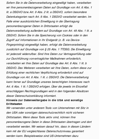
Sofern Sie in die Datenverarbeitung eingewilligt haben, verarbeiten
wir Ihre personenbezogenen Daten auf Grundlage von Art. 6 Abs. 1
lit. a DSGVO bzw. Art. 9 Abs. 2 lit. a DSGVO, sofern besondere
Datenkategorien nach Art. 9 Abs. 1 DSGVO verarbeitet werden. Im
Falle einer ausdrücklichen Einwilligung in die Übertragung
personenbezogener Daten in Drittstaaten erfolgt die
Datenverarbeitung außerdem auf Grundlage von Art. 49 Abs. 1 lit. a
DSGVO. Sofern Sie in die Speicherung von Cookies oder in den
Zugriff auf Informationen in Ihr Endgerät (z. B. via Device-
Fingerprinting) eingewilligt haben, erfolgt die Datenverarbeitung
zusätzlich auf Grundlage von § 25 Abs. 1 TTDSG. Die Einwilligung
ist jederzeit widerrufbar. Sind Ihre Daten zur Vertragserfüllung oder
zur Durchführung vorvertraglicher Maßnahmen erforderlich,
verarbeiten wir Ihre Daten auf Grundlage des Art. 6 Abs. 1 lit. b
DSGVO. Des Weiteren verarbeiten wir Ihre Daten, sofern diese zur
Erfüllung einer rechtlichen Verpflichtung erforderlich sind auf
Grundlage von Art. 6 Abs. 1 lit. c DSGVO. Die Datenverarbeitung
kann ferner auf Grundlage unseres berechtigten Interesses nach
Art. 6 Abs. 1 lit. f DSGVO erfolgen. Über die jeweils im Einzelfall
einschlägigen Rechtsgrundlagen wird in den folgenden Absätzen
dieser Datenschutzerklärung informiert.
Hinweis zur Datenweitergabe in die USA und sonstige
Drittstaaten
Wir verwenden unter anderem Tools von Unternehmen mit Sitz in
den USA oder sonstigen datenschutzrechtlich nicht sicheren
Drittstaaten. Wenn diese Tools aktiv sind, können Ihre
personenbezogene Daten in diese Drittstaaten übertragen und dort
verarbeitet werden. Wir weisen darauf hin, dass in diesen Ländern
kein mit der EU vergleichbares Datenschutzniveau garantiert
werden kann. Beispielsweise sind US-Unternehmen dazu