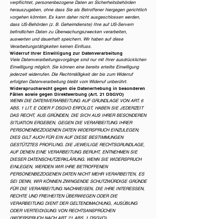
verpflichtet, personenbezogene Daten an Sicherheitsbehörden
herauszugeben, ohne dass Sie als Betroffener hiergegen gerichtlich
vorgehen könnten. Es kann daher nicht ausgeschlossen werden,
dass US-Behörden (z. B. Geheimdienste) Ihre auf US-Servern
befindlichen Daten zu Überwachungszwecken verarbeiten,
auswerten und dauerhaft speichern. Wir haben auf diese
Verarbeitungstätigkeiten keinen Einfluss.
Widerruf Ihrer Einwilligung zur Datenverarbeitung
Viele Datenverarbeitungsvorgänge sind nur mit Ihrer ausdrücklichen
Einwilligung möglich. Sie können eine bereits erteilte Einwilligung
jederzeit widerrufen. Die Rechtmäßigkeit der bis zum Widerruf
erfolgten Datenverarbeitung bleibt vom Widerruf unberührt.
Widerspruchsrecht gegen die Datenerhebung in besonderen
Fällen sowie gegen Direktwerbung (Art. 21 DSGVO)
WENN DIE DATENVERARBEITUNG AUF GRUNDLAGE VON ART. 6
ABS. 1 LIT. E ODER F DSGVO ERFOLGT, HABEN SIE JEDERZEIT
DAS RECHT, AUS GRÜNDEN, DIE SICH AUS IHRER BESONDEREN
SITUATION ERGEBEN, GEGEN DIE VERARBEITUNG IHRER
PERSONENBEZOGENEN DATEN WIDERSPRUCH EINZULEGEN;
DIES GILT AUCH FÜR EIN AUF DIESE BESTIMMUNGEN
GESTÜTZTES PROFILING. DIE JEWEILIGE RECHTSGRUNDLAGE,
AUF DENEN EINE VERARBEITUNG BERUHT, ENTNEHMEN SIE
DIESER DATENSCHUTZERKLÄRUNG. WENN SIE WIDERSPRUCH
EINLEGEN, WERDEN WIR IHRE BETROFFENEN
PERSONENBEZOGENEN DATEN NICHT MEHR VERARBEITEN, ES
SEI DENN, WIR KÖNNEN ZWINGENDE SCHUTZWÜRDIGE GRÜNDE
FÜR DIE VERARBEITUNG NACHWEISEN, DIE IHRE INTERESSEN,
RECHTE UND FREIHEITEN ÜBERWIEGEN ODER DIE
VERARBEITUNG DIENT DER GELTENDMACHUNG, AUSÜBUNG
ODER VERTEIDIGUNG VON RECHTSANSPRÜCHEN
(WIDERSPRUCH NACH ART. 21 ABS. 1 DSGVO).